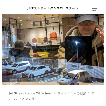
JETストリートダンスWFスクール
MENU
Jet Street Dance Wf School
ジェットユーの日記
ダ
ンスレッスンの帰り