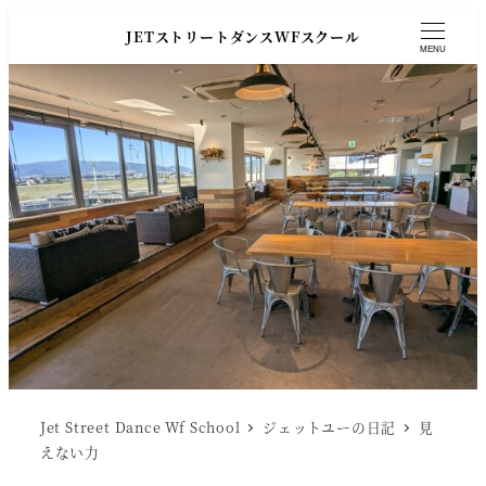
JETストリートダンスWFスクール
MENU
Jet Street Dance Wf School
ジェットユーの日記
見
えない力