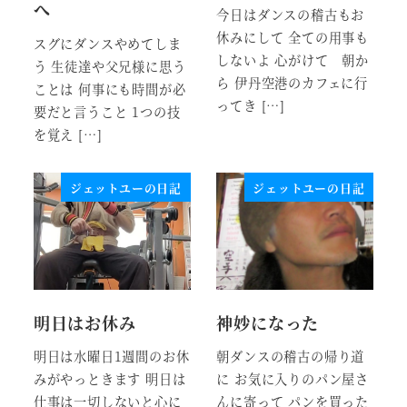
へ
今日はダンスの稽古もお
休みにして 全ての用事も
スグにダンスやめてしま
しないよ 心がけて 朝か
う 生徒達や父兄様に思う
ら 伊丹空港のカフェに行
ことは 何事にも時間が必
ってき […]
要だと言うこと 1つの技
を覚え […]
ジェットユーの日記
ジェットユーの日記
明日はお休み
神妙になった
明日は水曜日1週間のお休
朝ダンスの稽古の帰り道
みがやっときます 明日は
に お気に入りのパン屋さ
仕事は一切しないと心に
んに寄って パンを買った