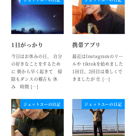
1日がっかり
携帯アプリ
今日はお休みの日、 自分
最近はInstagramのリー
の好きなことをするため
ルや tiktokを始めました
に 朝から早く起きて 掃
1回目、2回目は楽しくで
除もダンスの稽古も 休
きましたが 仕 […]
み 時間 […]
ジェットユーの日記
ジェットユーの日記