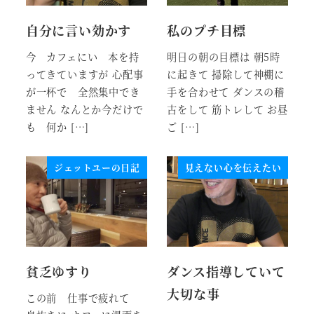
自分に言い効かす
私のプチ目標
今 カフェにい 本を持
明日の朝の目標は 朝5時
ってきていますが 心配事
に起きて 掃除して神棚に
が一杯で 全然集中でき
手を合わせて ダンスの稽
ません なんとか今だけで
古をして 筋トレして お昼
も 何か […]
ご […]
ジェットユーの日記
見えない心を伝えたい
貧乏ゆすり
ダンス指導していて
大切な事
この前 仕事で疲れて