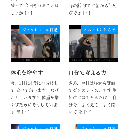
誓って 今日やれることは
時の話 すでに朝から行列
しっか […]
ができ […]
ジェットユーの日記
イベントお知らせ
体重を増やす
自分で考える力
今、1日に4食に小分けし
さあ、今日は昼から箕面
て 食べております なぜ
でダンスレッスンです 生
かと言いますと 体重を増
徒達にはできるだけ 自
やすためにそうしていま
分で よく見て よく聞
す 年 […]
いて そ […]
ジェットユーの日記
ジェットユーの日記