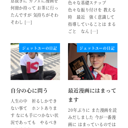
息抜きに カフェに漫画を
色々な基礎ステップ
何冊か持って お茶に行っ
色々な振り付けを 教える
たんですが 気持ちがそわ
時 最近 強く意識して
そわし […]
指導していることは まる
ごと なん […]
ジェットユーの日記
ジェットユーの日記
自分の心に問う
最近漫画にはまって
ます
人生の中 祈るしかでき
ない事て ホントありま
20年ぶりに また漫画を読
す なにも手につかない状
みだしました 今が一番漫
況であっても やるべき
画に はまっているのでは