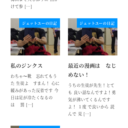
けて参 […]
ジェットユーの日記
ジェットユーの日記
私のジンクス
最近の漫画は なじ
めない！
わちゃ〜靴 忘れてもう
た 生徒よ すまん！ 心に
うちの生徒が先生！とて
緩みがあった反省です 今
も 良い話なんですよ！勇
日は足が冷たくなるの
気が沸いてくるんです
は 罰 […]
よ！ １度 で良いから 読
んで 見 […]