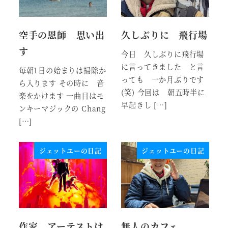
空手の恩師 思い出
久しぶりに 飛行場
す
今日 久しぶりに飛行場
に言ってきました と言
毎朝1日の始まりは掃除か
っても 一か月ぶりです
ら入ります その時に 音
(笑) 今回は 朝五時半に
楽をかけます 一曲目はモ
早起きし […]
ンキーマジックの Chang
[…]
ジェットユーの日記
ジェットユーの日記
作家 アーテストは
無人のカフェ