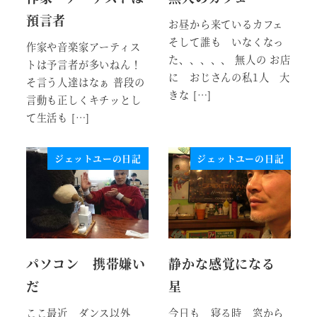
預言者
お昼から来ているカフェ
そして誰も いなくなっ
作家や音楽家アーティス
た、、、、、 無人の お店
トは予言者が多いねん！
に おじさんの私1人 大
そ言う人達はなぁ 普段の
きな […]
言動も正しくキチッとし
て生活も […]
ジェットユーの日記
ジェットユーの日記
パソコン 携帯嫌い
静かな感覚になる
だ
星
ここ最近 ダンス以外
今日も 寝る時 窓から