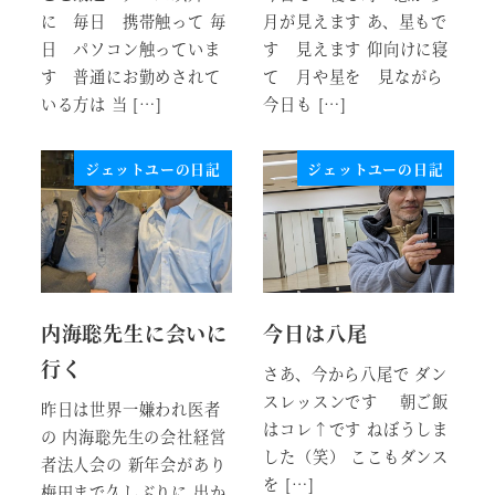
に 毎日 携帯触って 毎
月が見えます あ、星もで
日 パソコン触っていま
す 見えます 仰向けに寝
す 普通にお勤めされて
て 月や星を 見ながら
いる方は 当 […]
今日も […]
ジェットユーの日記
ジェットユーの日記
内海聡先生に会いに
今日は八尾
行く
さあ、今から八尾で ダン
スレッスンです 朝ご飯
昨日は世界一嫌われ医者
はコレ↑です ねぼうしま
の 内海聡先生の会社経営
した（笑） ここもダンス
者法人会の 新年会があり
を […]
梅田まで久しぶりに 出か