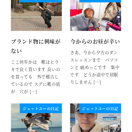
ブランド物に興味が
今からのお昼が辛い
ない
さあ、今から夕方のダン
スレッスンまで パソコ
ここ何年かは 靴はヒラ
ンと 睨めっこです 集中
キで良く買います 良いの
です どうか途中で居眠
を買っても 外で稽古し
りしません […]
ているので スグに靴の底
が 穴が […]
ジェットユーの日記
ジェットユーの日記