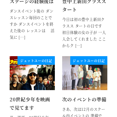
ステージの経験後は
豊中上新田クラスス
タート
ダンスイベント後の ダン
スレッスン毎回のことで
今日は初の豊中上新田ク
すか ダンスイベントを終
ラスス タートの日です
えた後の レッスンは 活
初日体験の女の子が 一人
気に […]
入会してくれました ここ
からク […]
ジェットユーの日記
ジェットユーの日記
20世紀少年を映画
次のイベントの準備
で見てます
さあ、次は12月のスクー
ル内イベントの 準備で