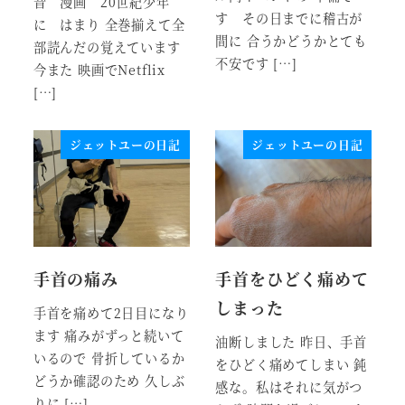
昔 漫画 20世紀少年
す その日までに稽古が
に はまり 全巻揃えて全
間に 合うかどうかとても
部読んだの覚えています
不安です […]
今また 映画でNetflix
[…]
ジェットユーの日記
ジェットユーの日記
手首の痛み
手首をひどく痛めて
しまった
手首を痛めて2日目になり
ます 痛みがずっと続いて
油断しました 昨日、手首
いるので 骨折しているか
をひどく痛めてしまい 鈍
どうか確認のため 久しぶ
感な。私はそれに気がつ
りに […]