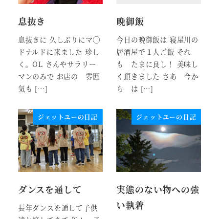
息抜き
晩御飯
息抜きに 久しぶりにマ◯
今日の晩御飯は 寝屋川の
ドナルドに来ました 珍し
居酒屋で１人ご飯 それ
く。OL さんやサラリー
も たまに良し！ 美味し
マンのみで お店の 雰囲
く頂きました さあ 今か
気も […]
ら は […]
ジェットユーの日記
ジェットユーの日記
ダンスを通して
実態のない物への強
い執着
長年ダンスを通して子供