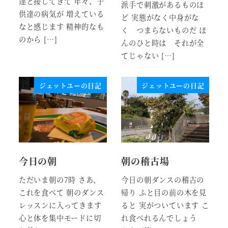
達と接してきて 年々、子
派手で刺激があるものほ
供達の病気が 増えている
ど 実態がなく中身がな
なと感じます 精神的なも
く つまらないものだ ほ
のから […]
んのひと時は それが全
てじゃない […]
ジェットユーの日記
ジェットユーの日記
今日の朝
朝の稽古場
ただいま朝の7時 さあ、
今日の朝ダンスの稽古の
これを食べて 朝のダンス
帰り ふと目の前の木を見
レッスンに入ってきます
ると 実がついています こ
心と体を集中モードに切
れ食べれるんでしょう