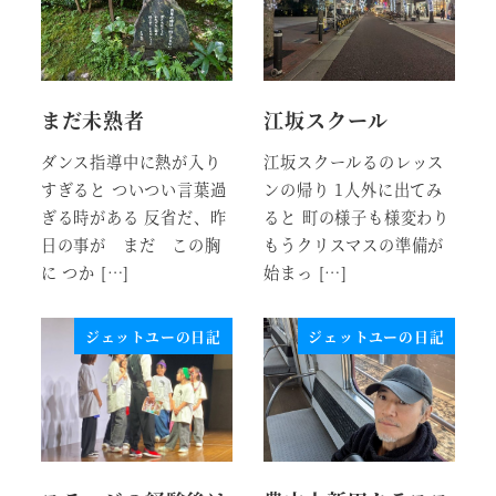
まだ未熟者
江坂スクール
ダンス指導中に熱が入り
江坂スクールるのレッス
すぎると ついつい言葉過
ンの帰り 1人外に出てみ
ぎる時がある 反省だ、昨
ると 町の様子も様変わり
日の事が まだ この胸
もうクリスマスの準備が
に つか […]
始まっ […]
ジェットユーの日記
ジェットユーの日記