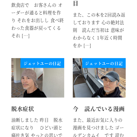
目
飲食店で お客さんの オ
ーダーが通ると料理を作
また、この本を2回読み返
り それをお出しし 食べ終
しております 心の絶対法
わった食器が戻ってくる
則 読んだ当初は 意味が
それ […]
わからなく 1年近く時間
をか […]
ジェットユーの日記
ジェットユーの日記
脱水症状
今 読んでいる漫画
油断しました 昨日 脱水
また、最近お気に入りの
症状になり ひどい頭と
漫画を見つけました ゴー
痛吐き気 やっとの思いで
ルデンカムイ です 読む