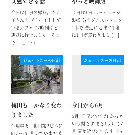
共感できる話
やっと晩御飯
今日は仕事の帰り。さよ
今日は1日 ホームページ
子さんの アルバイトして
&45 分のダンスレッスン
いるカフェに2時間ほど
1本で 普通に地味に平和
遊びに行きました そこ
に1日が終わりまし […]
で 店 […]
ジェットユーの日記
ジェットユーの日記
梅田も かなり変わ
今日から6月
りました
6月1日早いですね あっと
いう間です あと1ヶ月で7
今用事で 梅田第2ビルに
月 夏が近づいてます 年を
向かって 歩いています あ