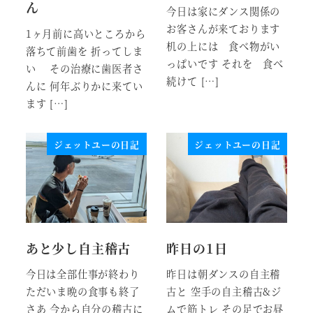
ん
今日は家にダンス関係の
お客さんが来ております
1ヶ月前に高いところから
机の上には 食べ物がい
落ちて前歯を 折ってしま
っぱいです それを 食べ
い その治療に歯医者さ
続けて […]
んに 何年ぶりかに来てい
ます […]
ジェットユーの日記
ジェットユーの日記
あと少し自主稽古
昨日の1日
今日は全部仕事が終わり
昨日は朝ダンスの自主稽
ただいま晩の食事も終了
古と 空手の自主稽古&ジ
さあ 今から自分の稽古に
ムで筋トレ その足でお昼