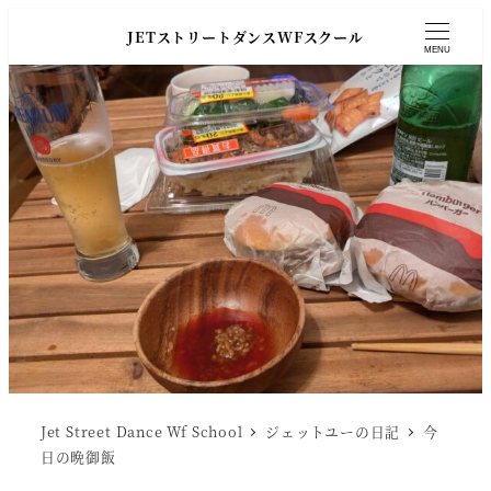
JETストリートダンスWFスクール
MENU
Jet Street Dance Wf School
ジェットユーの日記
今
日の晩御飯