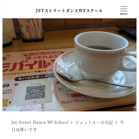
JETストリートダンスWFスクール
MENU
Jet Street Dance Wf School
ジェットユーの日記
今
日は寒いです