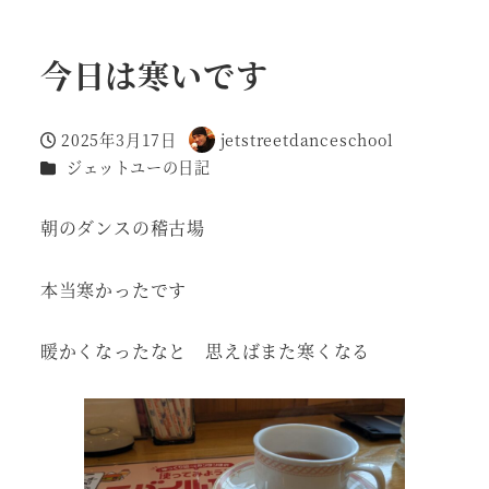
今日は寒いです
2025年3月17日
jetstreetdanceschool
投稿日
著
カテゴリー
ジェットユーの日記
者
朝のダンスの稽古場
本当寒かったです
暖かくなったなと 思えばまた寒くなる