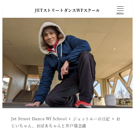
JETストリートダンスWFスクール
MENU
Jet Street Dance Wf School
ジェットユーの日記
お
じいちゃん、おばあちゃんと井戸端会議