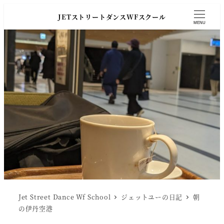
JETストリートダンスWFスクール
MENU
Jet Street Dance Wf School
ジェットユーの日記
朝
の伊丹空港