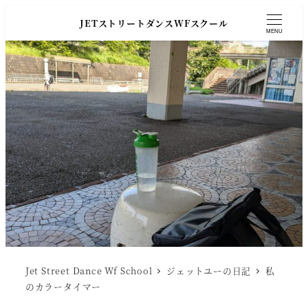
JETストリートダンスWFスクール
MENU
Jet Street Dance Wf School
ジェットユーの日記
私
のカラータイマー