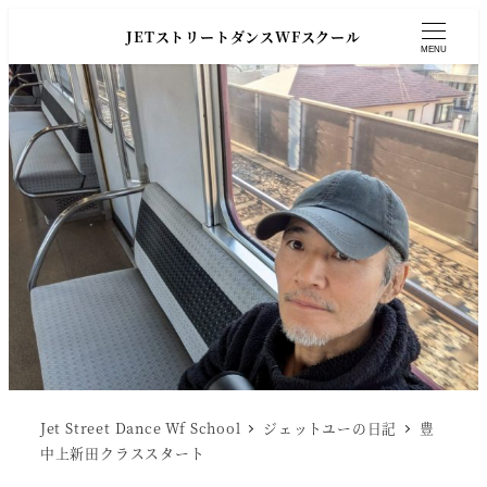
JETストリートダンスWFスクール
MENU
Jet Street Dance Wf School
ジェットユーの日記
豊
中上新田クラススタート