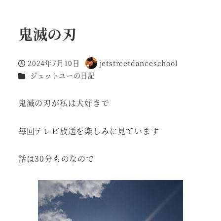
鬼滅の刃
2024年7月10日
jetstreetdanceschool
投稿日
著
カテゴリー
ジェットユーの日記
者
鬼滅の刃が私は大好きで
毎回テレビ放送を楽しみに見ています
話は30分ものなので