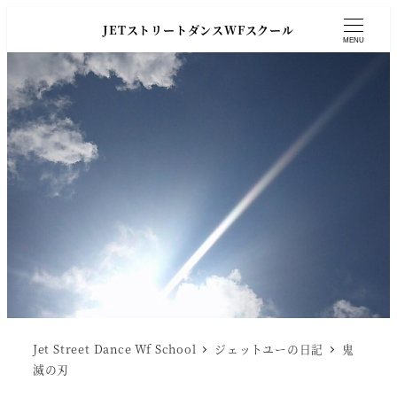
JETストリートダンスWFスクール
MENU
Jet Street Dance Wf School
ジェットユーの日記
鬼
滅の刃